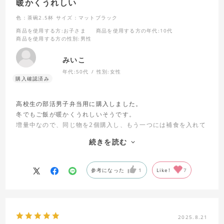
暖かくうれしい
色：茶碗2.5杯
サイズ：マットブラック
商品を使用する方
:お子さま
商品を使用する方の年代
:10代
商品を使用する方の性別
:男性
みいこ
年代:
50代
性別:
女性
高校生の部活男子弁当用に購入しました。
冬でもご飯が暖かくうれしいそうです。
増量中なので、同じ物を2個購入し、もう一つには補食を入れて
います。補食は食べるのが19時ごろで痛みが心配でしたが、ご
続きを読む
飯用保温容器に氷とゆでたまごとサラダチキンを入れておくと
夜まで保冷されており安心です。
参考になった
1
Like!
7
2025.8.21