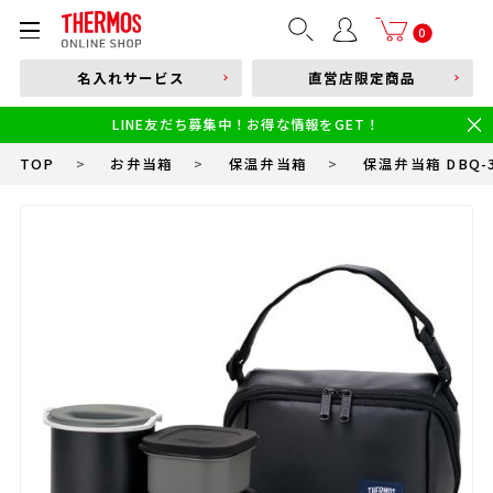
部品購入はこちら
0
名入れサービス
直営店限定商品
本体品番やキーワードを入力
LINE友だち募集中！お得な情報をGET！
限定
食洗機対応
新製品
幼児・園児向け水筒
小学生 低・中学年向け水筒
小学生 中・高学年向け水筒
TOP
>
お弁当箱
>
保温弁当箱
>
保温弁当箱 DBQ-