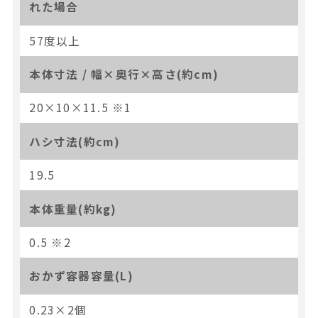
れた場合
57度以上
本体寸法 / 幅×奥行×高さ(約cm)
20×10×11.5 ※1
ハシ寸法(約cm)
19.5
本体重量(約kg)
0.5 ※2
おかず容器容量(L)
0.23×2個