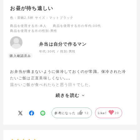
お昼が待ち遠しい
色：茶碗2.5杯
サイズ：マットブラック
商品を使用する方
:本人
商品を使用する方の年代
:30代
商品を使用する方の性別
:男性
弁当は自分で作るマン
年代:
30代
性別:
男性
お弁当が痛まないように保冷しておくのが常識。保冷された冷
たいご飯は正直美味しくない｡｡｡
温かいご飯が食べれたらと思う日々でした。
菌が繁殖しないように、ということだったら、高温で保つ方法
続きを読む
もあるのではないか。
この保温弁当箱はそれができる商品です。温かいご飯を温めた
容器にいれ、しっかり保温して持ち運ぶ。
参考になった
12
Like!
20
お昼には温かいご飯が食べられる。おかげさまで、お昼が待ち
遠しくなりました。
おかずのタッパーは別容器なのでそちらはしっかり保冷して、
夏場でも安全で美味しいお昼ご飯。