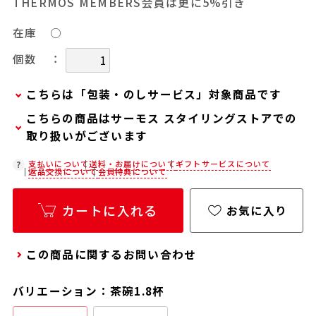
THERMOS MEMBERS会員は更に5%引き
在庫
○
：
個数
こちらは「包装・のしサービス」対象商品です
こちらの商品はサーモス スタイリングストアでの
弊社での包装・のしを希望される場合は、商品を
取り扱いがございます
カートに入れた後に「会員限定のし・ラッピング
(330円/個)設定へ」ボタンからお手続きくださ
在庫状況につきましては、各店舗までお電話にて
支払いについて
送料・お届けについて
ギフトサービスについて
返品交換について
会員特典について
い。
ご確認ください。
「包装・のしサービス」には、手提げ袋やギフト
店舗紹介ページ
カートに入れる
お気に入り
バッグは含まれておりません。手提げ袋やギフト
バッグを希望される場合は、以下よりご購入をお
この商品に関するお問い合わせ
願いいたします。
通常商品用ギフト用品(バッグ・紙袋)
バリエーション：茶碗1.8杯