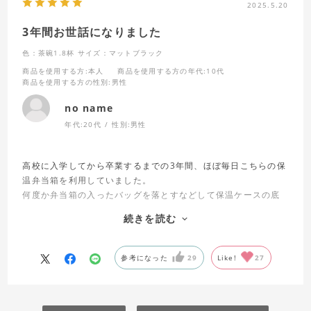
2025.5.20
ありそうでなかったお昼を実現してくれる弁当箱です。
3年間お世話になりました
色：茶碗1.8杯
サイズ：マットブラック
商品を使用する方
:本人
商品を使用する方の年代
:10代
商品を使用する方の性別
:男性
no name
年代:
20代
性別:
男性
高校に入学してから卒業するまでの3年間、ほぼ毎日こちらの保
温弁当箱を利用していました。
何度か弁当箱の入ったバッグを落とすなどして保温ケースの底
が凹んだりもしましたが、性能に大きな影響も無く毎日暖かい
続きを読む
ご飯を食べる事が出来ました。
母がこちらの弁当箱を購入してくれたのはもう8年程以上の事で
すが、今も販売されている事を鑑みるに根強い人気があるのだ
参考になった
29
Like!
27
と思います。
信頼できる保温弁当箱を探しているのであれば、胸を張ってこ
ちらの商品をオススメできます。