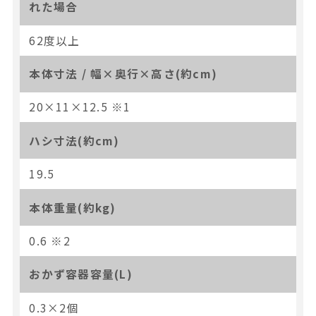
れた場合
62度以上
本体寸法 / 幅×奥行×高さ(約cm)
20×11×12.5 ※1
ハシ寸法(約cm)
19.5
本体重量(約kg)
0.6 ※2
おかず容器容量(L)
0.3×2個