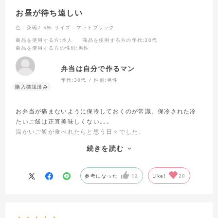
お昼が待ち遠しい
色：茶碗2.5杯
サイズ：マットブラック
商品を使用する方
:本人
商品を使用する方の年代
:30代
商品を使用する方の性別
:男性
弁当は自分で作るマン
年代:
30代
性別:
男性
お弁当が痛まないように保冷しておくのが常識。保冷された冷
たいご飯は正直美味しくない｡｡｡
温かいご飯が食べれたらと思う日々でした。
菌が繁殖しないように、ということだったら、高温で保つ方法
続きを読む
もあるのではないか。
この保温弁当箱はそれができる商品です。温かいご飯を温めた
容器にいれ、しっかり保温して持ち運ぶ。
参考になった
12
Like!
20
お昼には温かいご飯が食べられる。おかげさまで、お昼が待ち
遠しくなりました。
おかずのタッパーは別容器なのでそちらはしっかり保冷して、
夏場でも安全で美味しいお昼ご飯。