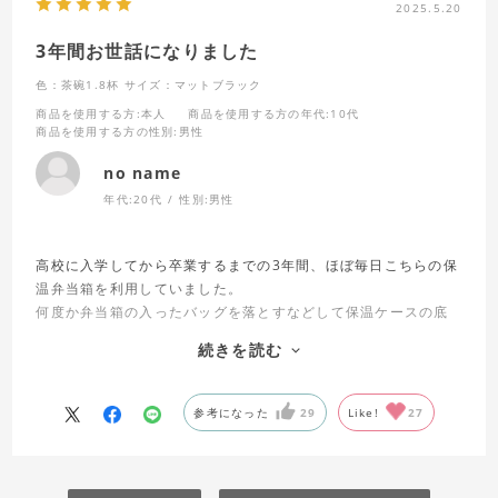
2025.5.20
ありそうでなかったお昼を実現してくれる弁当箱です。
3年間お世話になりました
色：茶碗1.8杯
サイズ：マットブラック
商品を使用する方
:本人
商品を使用する方の年代
:10代
商品を使用する方の性別
:男性
no name
年代:
20代
性別:
男性
高校に入学してから卒業するまでの3年間、ほぼ毎日こちらの保
温弁当箱を利用していました。
何度か弁当箱の入ったバッグを落とすなどして保温ケースの底
が凹んだりもしましたが、性能に大きな影響も無く毎日暖かい
続きを読む
ご飯を食べる事が出来ました。
母がこちらの弁当箱を購入してくれたのはもう8年程以上の事で
すが、今も販売されている事を鑑みるに根強い人気があるのだ
参考になった
29
Like!
27
と思います。
信頼できる保温弁当箱を探しているのであれば、胸を張ってこ
ちらの商品をオススメできます。