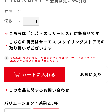
THERMOS MEMBERS会員は更に5%引き
在庫
○
：
個数
こちらは「包装・のしサービス」対象商品です
こちらの商品はサーモス スタイリングストアでの
弊社での包装・のしを希望される場合は、商品を
取り扱いがございます
カートに入れた後に「会員限定のし・ラッピング
(330円/個)設定へ」ボタンからお手続きくださ
在庫状況につきましては、各店舗までお電話にて
支払いについて
送料・お届けについて
ギフトサービスについて
返品交換について
会員特典について
い。
ご確認ください。
「包装・のしサービス」には、手提げ袋やギフト
店舗紹介ページ
カートに入れる
お気に入り
バッグは含まれておりません。手提げ袋やギフト
バッグを希望される場合は、以下よりご購入をお
この商品に関するお問い合わせ
願いいたします。
通常商品用ギフト用品(バッグ・紙袋)
バリエーション：茶碗2.5杯