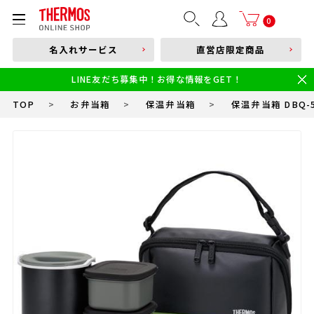
部品購入はこちら
0
名入れサービス
直営店限定商品
本体品番やキーワードを入力
LINE友だち募集中！お得な情報をGET！
限定
食洗機対応
新製品
幼児・園児向け水筒
小学生 低・中学年向け水筒
小学生 中・高学年向け水筒
TOP
>
お弁当箱
>
保温弁当箱
>
保温弁当箱 DBQ-