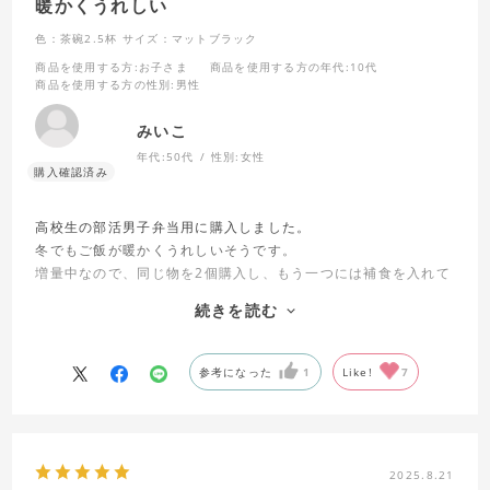
暖かくうれしい
色：茶碗2.5杯
サイズ：マットブラック
商品を使用する方
:お子さま
商品を使用する方の年代
:10代
商品を使用する方の性別
:男性
みいこ
年代:
50代
性別:
女性
高校生の部活男子弁当用に購入しました。
冬でもご飯が暖かくうれしいそうです。
増量中なので、同じ物を2個購入し、もう一つには補食を入れて
います。補食は食べるのが19時ごろで痛みが心配でしたが、ご
続きを読む
飯用保温容器に氷とゆでたまごとサラダチキンを入れておくと
夜まで保冷されており安心です。
参考になった
1
Like!
7
2025.8.21