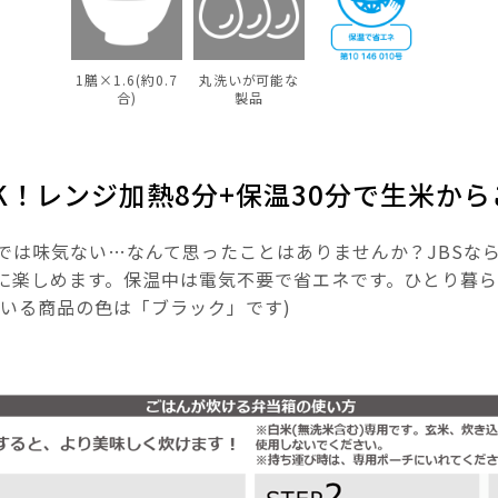
1膳×1.6(約0.7
丸洗いが可能な
合)
製品
K！レンジ加熱8分+保温30分で生米か
では味気ない…なんて思ったことはありませんか？JBSな
に楽しめます。保温中は電気不要で省エネです。ひとり暮
ている商品の色は「ブラック」です)