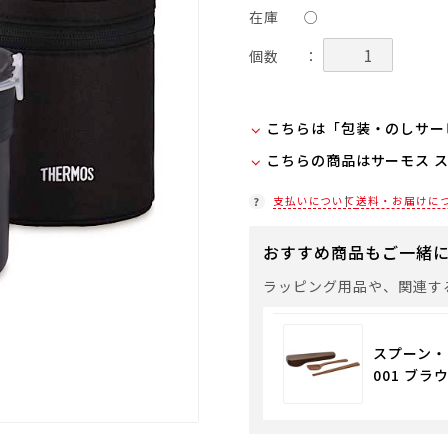
在庫
○
個数
：
こちらは「包装・のしサー
こちらの商品はサーモス 
弊社での包装・のしを希望
ラッピング(330円/個)
在庫状況につきましては、
支払いについて
送料・お届けに
「包装・のしサービス」に
店舗紹介ページ
袋やギフトバッグを希望さ
おすすめ商品もご一緒
通常商品用ギフト用品
ラッピング用品や、関連す
スプーン・
001 ブラウ