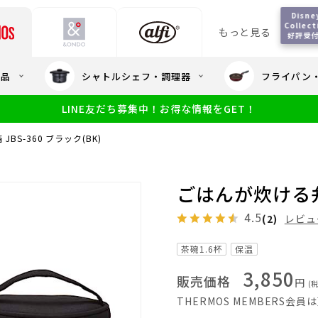
Disney
Collecti
もっと見る
好評受
会員5%OFF / 送料全
用品
シャトルシェフ・調理器
フライパン
大量・大口注
LINE友だち募集中！お得な情報をGET！
限定
食洗機対応
新製品
幼児・園児向け水筒
小学生 低
サーモスのe
小学生 中・高学年向け水筒
BS-360 ブラック(BK)
アウトレット
サーモス直営
ごはんが炊ける弁当
4.5
(2)
レビュ
茶碗1.6杯
保温
3,850
販売価格
円
(
THERMOS MEMBERS会