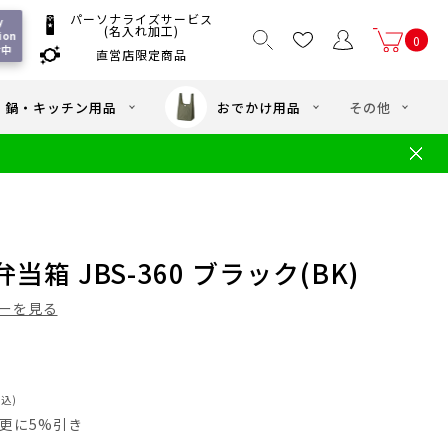
パーソナライズサービス
 
(名入れ加工)
on 
0
付中
直営店限定商品
国一律550
/ 5,000
以上送料無料
円
円(税込)
・鍋・キッチン用品
おでかけ用品
その他
文
水筒の洗い方
・中学年向け水筒
ギフト
ギフトのご案内
お買い物ガイド
店
よくあるご質問
箱 JBS-360 ブラック(BK)
ーを見る
税込)
員は更に5%引き