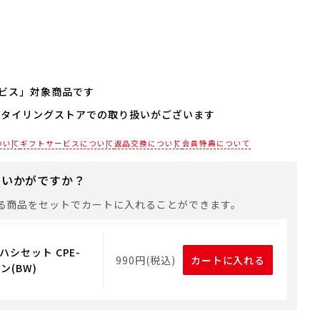
ビス」対象商品です
スタイリングストアでの取り扱いがございます
される場合は、商品をカートに入れた後に「会員限定のし・
設定へ」ボタンからお手続きください。
各店舗までお電話にてご確認ください。
ついて
ギフトサービスについて
返品交換について
会員特典について
は、手提げ袋やギフトバッグは含まれておりません。手提げ
れる場合は、以下よりご購入をお願いいたします。
にいかがですか？
る商品をセットでカートに入れることができます。
ハシセット CPE-
990円(税込)
カートに入れる
ン(BW)