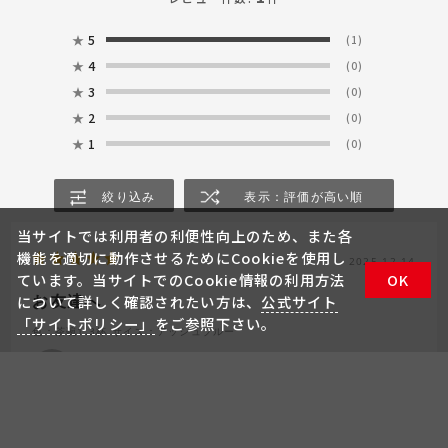
★
5
(1)
★
4
(0)
★
3
(0)
★
2
(0)
★
1
(0)
絞り込み
表示：評価が高い順
当サイトでは利用者の利便性向上のため、また各
機能を適切に動作させるためにCookieを使用し
2025.12.14
ています。当サイトでのCookie情報の利用方法
OK
お友達へ
について詳しく確認されたい方は、
公式サイト
「サイトポリシー」
をご参照下さい。
色：茶碗1.3杯
サイズ：アッシュブルー
はなさん
保温弁当箱 DBQ-257B アッシュ
ブルー(ASB)
カートに入れる
4,950
円 (税込)