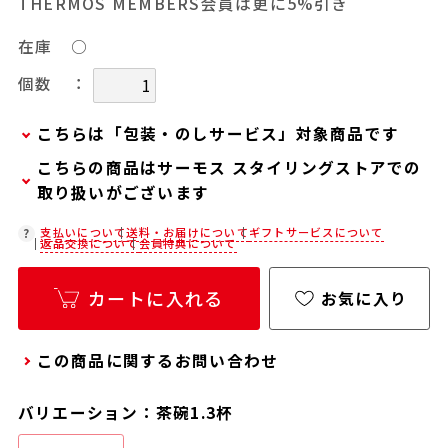
THERMOS MEMBERS会員は更に5%引き
在庫
○
：
個数
こちらは「包装・のしサービス」対象商品です
こちらの商品はサーモス スタイリングストアでの
弊社での包装・のしを希望される場合は、商品を
取り扱いがございます
カートに入れた後に「会員限定のし・ラッピング
(330円/個)設定へ」ボタンからお手続きくださ
在庫状況につきましては、各店舗までお電話にて
支払いについて
送料・お届けについて
ギフトサービスについて
返品交換について
会員特典について
い。
ご確認ください。
「包装・のしサービス」には、手提げ袋やギフト
店舗紹介ページ
カートに入れる
お気に入り
バッグは含まれておりません。手提げ袋やギフト
バッグを希望される場合は、以下よりご購入をお
この商品に関するお問い合わせ
願いいたします。
通常商品用ギフト用品(バッグ・紙袋)
バリエーション：茶碗1.3杯