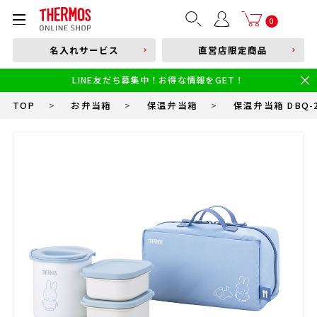
部品購入はこちら
0
名入れサービス
直営店限定商品
本体品番やキーワードを入力
LINE友だち募集中！お得な情報をGET！
限定
食洗機対応
新製品
幼児・園児向け水筒
小学生 低・中学年向け水筒
小学生 中・高学年向け水筒
TOP
>
お弁当箱
>
保温弁当箱
>
保温弁当箱 DBQ-