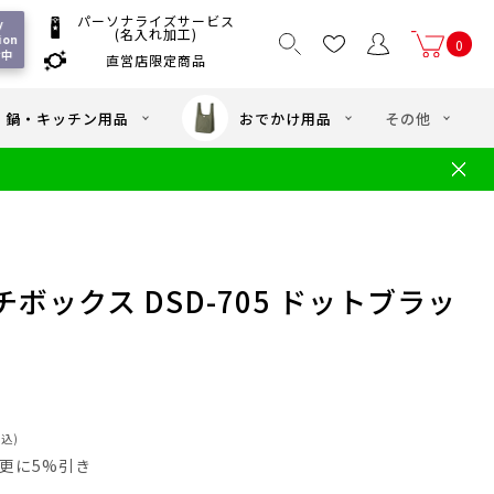
パーソナライズサービス
 
(名入れ加工)
ion 
0
付中
直営店限定商品
国一律550
/ 5,000
以上送料無料
円
円(税込)
・鍋・キッチン用品
おでかけ用品
その他
文
水筒の洗い方
・中学年向け水筒
ギフト
ギフトのご案内
お買い物ガイド
店
よくあるご質問
ボックス DSD-705 ドットブラッ
税込)
員は更に5%引き