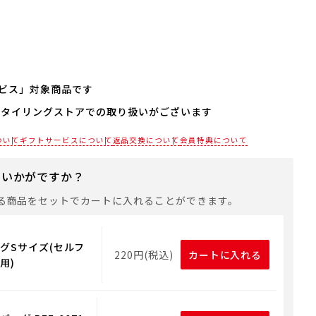
ビス」対象商品です
スタイリングストアでの取り扱いがございます
される場合は、商品をカートに入れた後に「会員限定のし・
設定へ」ボタンからお手続きください。
各店舗までお電話にてご確認ください。
ついて
ギフトサービスについて
返品交換について
会員特典について
は、手提げ袋やギフトバッグは含まれておりません。手提げ
れる場合は、以下よりご購入をお願いいたします。
にいかがですか？
る商品をセットでカートに入れることができます。
グSサイズ(セルフ
220円(税込)
カートに入れる
用)