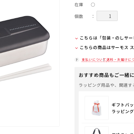
在庫
○
個数
：
こちらは「包装・のしサー
こちらの商品はサーモス 
弊社での包装・のしを希望
ラッピング(330円/個)
在庫状況につきましては、
支払いについて
送料・お届けに
「包装・のしサービス」に
店舗紹介ページ
袋やギフトバッグを希望さ
おすすめ商品もご一緒
通常商品用ギフト用品
ラッピング用品や、関連す
ギフトバッ
ラッピング