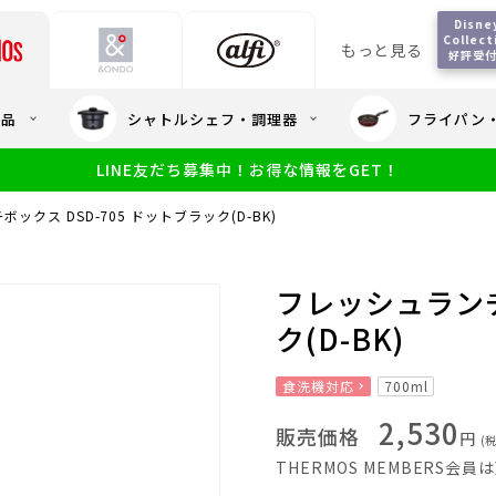
Disney
Collect
もっと見る
好評受
会員5%OFF / 送料全
用品
シャトルシェフ・調理器
フライパン
大量・大口注
LINE友だち募集中！お得な情報をGET！
限定
食洗機対応
新製品
幼児・園児向け水筒
小学生 低
サーモスのe
小学生 中・高学年向け水筒
ックス DSD-705 ドットブラック(D-BK)
アウトレット
サーモス直営
フレッシュランチ
ク(D-BK)
食洗機対応
700ml
2,530
販売価格
円
(
THERMOS MEMBERS会