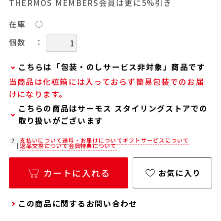
THERMOS MEMBERS会員は更に5%引き
在庫
○
：
個数
こちらは「包装・のしサービス非対象」商品です
当商品は化粧箱には入っておらず簡易包装でのお届
当商品は弊社でのお包みには対応しておりませ
けになります。
ん。
こちらの商品はサーモス スタイリングストアでの
お客様ご自身で包装する際にお使いいただけるギ
取り扱いがございます
フト用品をご用意しておりますので、セルフラッ
ピング用のギフトバッグや手提げ袋が必要な場合
在庫状況につきましては、各店舗までお電話にて
支払いについて
送料・お届けについて
ギフトサービスについて
返品交換について
会員特典について
は、以下より合わせてご購入ください。
ご確認ください。
通常商品用ギフト用品
店舗紹介ページ
カートに入れる
お気に入り
パーソナライズサービス用ギフト用品
この商品に関するお問い合わせ