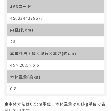
JANコード
4562344378673
内径(約cm)
26
本体寸法 / 幅×奥行×高さ(約cm)
45×26.5×5.5
本体重量(約kg)
0.8
●本体寸法は0.5cm単位、本体重量は0.1kg単位で表
示しています。