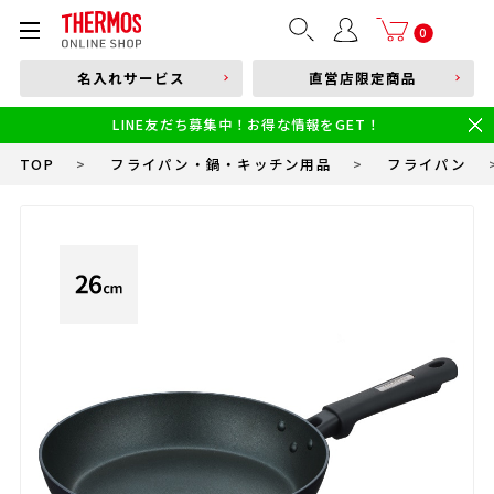
部品購入はこちら
0
名入れサービス
直営店限定商品
本体品番やキーワードを入力
LINE友だち募集中！お得な情報をGET！
限定
食洗機対応
新製品
幼児・園児向け水筒
小学生 低・中学年向け水筒
小学生 中・高学年向け水筒
TOP
>
フライパン・鍋・キッチン用品
>
フライパン