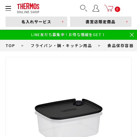
部品購入はこちら
0
名入れサービス
直営店限定商品
本体品番やキーワードを入力
LINE友だち募集中！お得な情報をGET！
限定
食洗機対応
新製品
幼児・園児向け水筒
小学生 低・中学年向け水筒
小学生 中・高学年向け水筒
TOP
>
フライパン・鍋・キッチン用品
>
食品保存容器