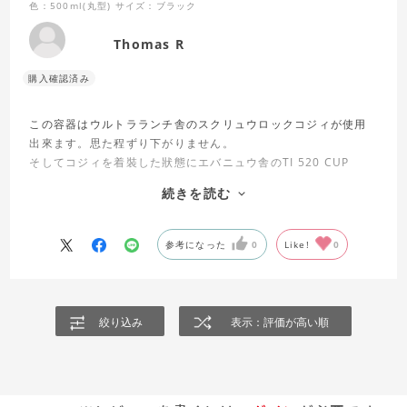
色：500ml(丸型)
サイズ：ブラック
Thomas R
この容器はウルトラランチ舎のスクリュウロックコジィが使用
出來ます。思た程ずり下がりません。
そしてコジィを着裝した狀態にエバニュウ舎のTI 520 CUP
NH(ジップロック舎のスクリュウロックに合ふやつ)がピッタリ
続きを読む
です。ジップロックの青を登山に使ひたくなひ人はこっちが良
ひです。
参考になった
0
Like!
0
絞り込み
表示：評価が高い順