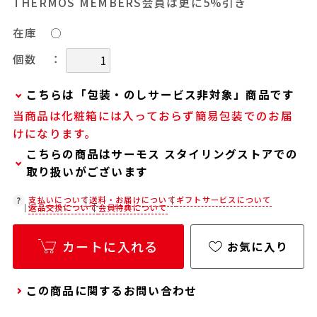
THERMOS MEMBERS会員は更に5%引き
在庫
○
：
個数
こちらは「包装・のしサービス非対象」商品です
当商品は化粧箱には入っておらず簡易包装でのお届
当商品は弊社でのお包みには対応しておりませ
けになります。
ん。
こちらの商品はサーモス スタイリングストアでの
お客様ご自身で包装する際にお使いいただけるギ
取り扱いがございます
フト用品をご用意しておりますので、セルフラッ
ピング用のギフトバッグや手提げ袋が必要な場合
在庫状況につきましては、各店舗までお電話にて
支払いについて
送料・お届けについて
ギフトサービスについて
返品交換について
会員特典について
は、以下より合わせてご購入ください。
ご確認ください。
通常商品用ギフト用品
店舗紹介ページ
カートに入れる
お気に入り
パーソナライズサービス用ギフト用品
この商品に関するお問い合わせ