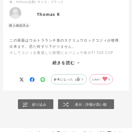
色：500ml(丸型)
サイズ：ブラック
Thomas R
この容器はウルトラランチ舎のスクリュウロックコジィが使用
出來ます。思た程ずり下がりません。
そしてコジィを着裝した狀態にエバニュウ舎のTI 520 CUP
NH(ジップロック舎のスクリュウロックに合ふやつ)がピッタリ
続きを読む
です。ジップロックの青を登山に使ひたくなひ人はこっちが良
ひです。
参考になった
0
Like!
0
絞り込み
表示：評価が高い順