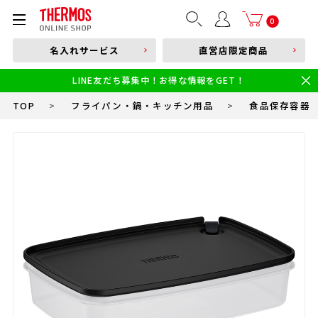
部品購入はこちら
0
名入れサービス
直営店限定商品
本体品番やキーワードを入力
LINE友だち募集中！お得な情報をGET！
限定
食洗機対応
新製品
幼児・園児向け水筒
小学生 低・中学年向け水筒
小学生 中・高学年向け水筒
TOP
>
フライパン・鍋・キッチン用品
>
食品保存容器