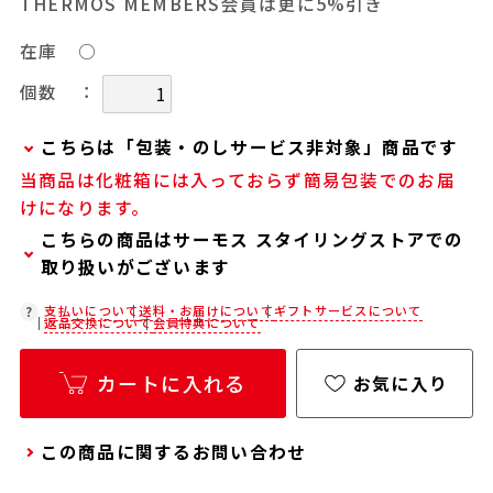
THERMOS MEMBERS会員は更に5%引き
在庫
○
：
個数
こちらは「包装・のしサービス非対象」商品です
当商品は化粧箱には入っておらず簡易包装でのお届
当商品は弊社でのお包みには対応しておりませ
けになります。
ん。
こちらの商品はサーモス スタイリングストアでの
お客様ご自身で包装する際にお使いいただけるギ
取り扱いがございます
フト用品をご用意しておりますので、セルフラッ
ピング用のギフトバッグや手提げ袋が必要な場合
在庫状況につきましては、各店舗までお電話にて
支払いについて
送料・お届けについて
ギフトサービスについて
返品交換について
会員特典について
は、以下より合わせてご購入ください。
ご確認ください。
通常商品用ギフト用品
店舗紹介ページ
カートに入れる
お気に入り
パーソナライズサービス用ギフト用品
この商品に関するお問い合わせ