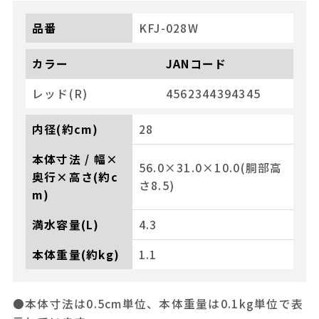
品番
KFJ-028W
カラー
JANコード
レッド(R)
4562344394345
内径(約cm)
28
本体寸法 / 幅×
56.0×31.0×10.0(胴部高
奥行×高さ(約c
さ8.5)
m)
満水容量(L)
4.3
本体重量(約kg)
1.1
●本体寸法は0.5cm単位、本体重量は0.1kg単位で表