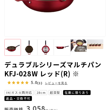
デュラブルシリーズマルチパン
KFJ-028W レッド(R) ※
5.0
(1)
レビューを見る
IH/ガス火両対応
28cm
超深型
在庫に限りあり
返品・交換不可
3,058
販売価格