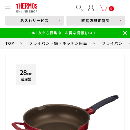
部品購入はこちら
0
名入れサービス
直営店限定商品
本体品番やキーワードを入力
LINE友だち募集中！お得な情報をGET！
限定
食洗機対応
新製品
幼児・園児向け水筒
小学生 低・中学年向け水筒
小学生 中・高学年向け水筒
TOP
>
フライパン・鍋・キッチン用品
>
フライパン