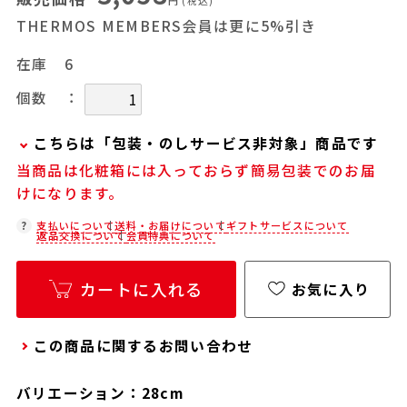
円
(税込)
THERMOS MEMBERS会員は更に5%引き
在庫
6
：
個数
こちらは「包装・のしサービス非対象」商品です
当商品は化粧箱には入っておらず簡易包装でのお届
当商品は弊社でのお包みには対応しておりませ
けになります。
ん。
お客様ご自身で包装する際にお使いいただけるギ
支払いについて
送料・お届けについて
ギフトサービスについて
返品交換について
会員特典について
フト用品をご用意しておりますので、セルフラッ
ピング用のギフトバッグや手提げ袋が必要な場合
カートに入れる
お気に入り
は、以下より合わせてご購入ください。
通常商品用ギフト用品
この商品に関するお問い合わせ
パーソナライズサービス用ギフト用品
バリエーション：28cm