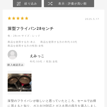
絞り込み
表示：評価が高い順
2025.5.17
深型フライパン28センチ
色：28cm
サイズ：レッド
商品を使用する方
:本人
商品を使用する方の年代
:50代
商品を使用する方の性別
:女性
えみっこ
年代:
50代
性別:
女性
深型のフライパンが欲しいと思っていたところ、セールでお得
に買えると知り、ガス火IH対応とガス火用の両方を購入しまし