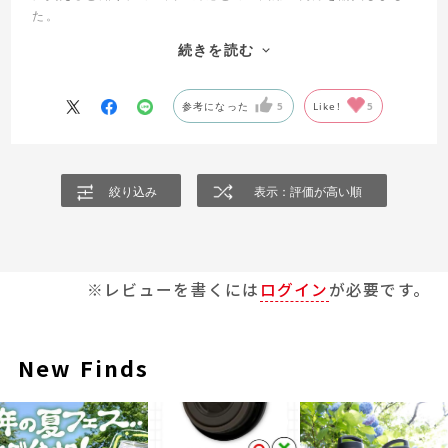
た。
ガス火IH対応は重さはありますが五徳の上でも滑ったりせずし
続きを読む
っかり安定感があり安心して使えます。
深さがあるので混ぜてる最中も食材が飛び散る事もなくストレ
スフリーで使えています。重さはあっても両鍋のように持てて
参考になった
5
Like!
5
注げるのでよく考えられて作られているなぁと。全サイズを入
れ替えたいくらいお気に入りのフライパンです。
絞り込み
表示：評価が高い順
※レビューを書くには
ログイン
が必要です。
New Finds