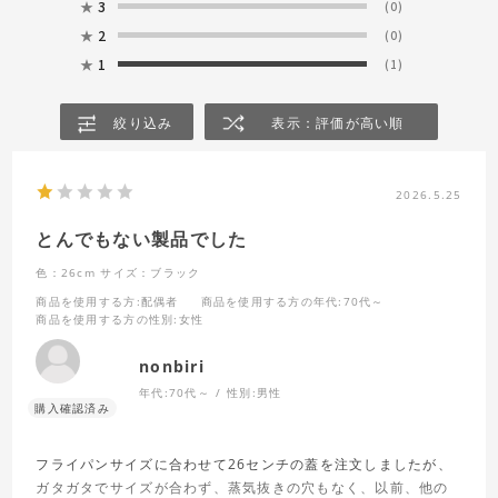
★
3
(0)
★
2
(0)
★
1
(1)
絞り込み
表示：評価が高い順
2026.5.25
とんでもない製品でした
色：26cm
サイズ：ブラック
商品を使用する方
:配偶者
商品を使用する方の年代
:70代～
商品を使用する方の性別
:女性
nonbiri
年代:
70代～
性別:
男性
フライパンサイズに合わせて26センチの蓋を注文しましたが、
ガタガタでサイズが合わず、蒸気抜きの穴もなく、以前、他の