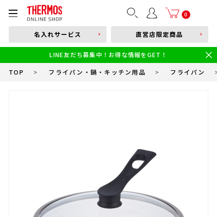
部品購入はこちら
0
名入れサービス
直営店限定商品
本体品番やキーワードを入力
LINE友だち募集中！お得な情報をGET！
限定
食洗機対応
新製品
幼児・園児向け水筒
小学生 低・中学年向け水筒
小学生 中・高学年向け水筒
TOP
>
フライパン・鍋・キッチン用品
>
フライパン