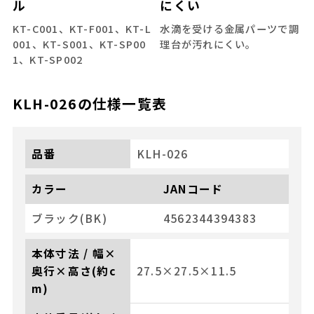
ル
にくい
KT-C001、KT-F001、KT-L
水滴を受ける金属パーツで調
001、KT-S001、KT-SP00
理台が汚れにくい。
1、KT-SP002
KLH-026
の仕様一覧表
品番
KLH-026
カラー
JANコード
ブラック(BK)
4562344394383
本体寸法 / 幅×
奥行×高さ(約c
27.5×27.5×11.5
m)