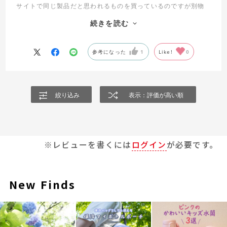
サイトで同じ製品だと思われるものを買っているのですが別物
で、いい製品と思い込んでいたのが自分に対して残念。
続きを読む
商品ページの何処かには其の旨の表記があったかもしれません
が、私は発見できませんでした。
参考になった
1
Like!
0
絞り込み
表示：評価が高い順
※レビューを書くには
ログイン
が必要です。
New Finds