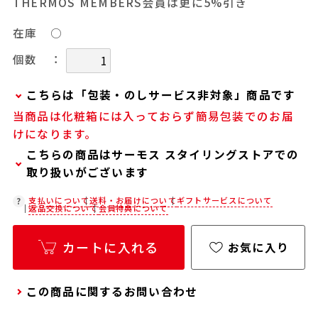
THERMOS MEMBERS会員は更に5%引き
在庫
○
：
個数
こちらは「包装・のしサービス非対象」商品です
当商品は化粧箱には入っておらず簡易包装でのお届
当商品は弊社でのお包みには対応しておりませ
けになります。
ん。
こちらの商品はサーモス スタイリングストアでの
お客様ご自身で包装する際にお使いいただけるギ
取り扱いがございます
フト用品をご用意しておりますので、セルフラッ
ピング用のギフトバッグや手提げ袋が必要な場合
在庫状況につきましては、各店舗までお電話にて
支払いについて
送料・お届けについて
ギフトサービスについて
返品交換について
会員特典について
は、以下より合わせてご購入ください。
ご確認ください。
通常商品用ギフト用品
店舗紹介ページ
カートに入れる
お気に入り
パーソナライズサービス用ギフト用品
この商品に関するお問い合わせ