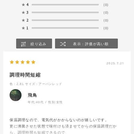
★
4
(0)
★
3
(0)
★
2
(0)
★
1
(0)
絞り込み
表示：評価が高い順
2025.7.21
調理時間短縮
色：2.8L
サイズ：アーバンレッド
飛鳥
年代:
40代
性別:
女性
保温調理なので、電気代がかからないのが嬉しいです。
更に沸騰させた状態で味付けも済ませてからの保温調理だか
ら、調理時間も短縮できるので