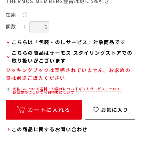
THERMOS MEMBERS会員は更に5%引き
在庫
○
：
個数
こちらは「包装・のしサービス」対象商品です
こちらの商品はサーモス スタイリングストアでの
弊社での包装・のしを希望される場合は、商品を
取り扱いがございます
カートに入れた後に「会員限定のし・ラッピング
クッキングブックは同梱されていません。お求めの
(330円/個)設定へ」ボタンからお手続きくださ
在庫状況につきましては、各店舗までお電話にて
際は別途ご購入ください。
い。
ご確認ください。
「包装・のしサービス」には、手提げ袋やギフト
支払いについて
送料・お届けについて
ギフトサービスについて
店舗紹介ページ
返品交換について
会員特典について
バッグは含まれておりません。手提げ袋やギフト
バッグを希望される場合は、以下よりご購入をお
カートに入れる
お気に入り
願いいたします。
通常商品用ギフト用品(バッグ・紙袋)
この商品に関するお問い合わせ