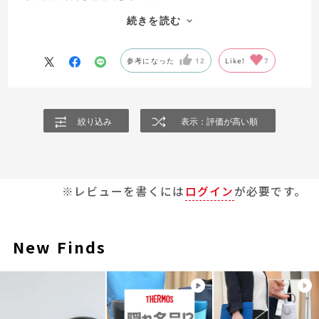
光熱費も軽減できます。
続きを読む
圧力鍋とは違い、危険もないのが嬉しいです。
保温調理とはいえ、私は夏場は鍋に氷水を入れて
別鍋で作った素麺を入れて利用しています。
参考になった
12
Like!
7
魔法瓶と同じ原理だから、素麺を入れて少し置くと
とことん冷えた素麺を食べれます。
夏場はおすすめです！
絞り込み
表示：評価が高い順
※レビューを書くには
ログイン
が必要です。
New Finds