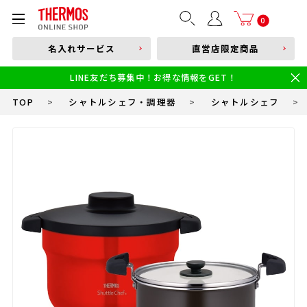
部品購入はこちら
0
名入れサービス
直営店限定商品
本体品番やキーワードを入力
LINE友だち募集中！お得な情報をGET！
限定
食洗機対応
新製品
幼児・園児向け水筒
小学生 低・中学年向け水筒
小学生 中・高学年向け水筒
TOP
>
シャトルシェフ・調理器
>
シャトルシェフ
>