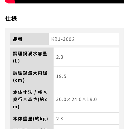
仕様
品番
KBJ-3002
調理鍋満水容量
2.8
(L)
調理鍋最大内径
19.5
(cm)
本体寸法 / 幅×
奥行×高さ(約c
30.0×24.0×19.0
m)
本体重量(約kg)
2.3