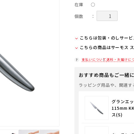
在庫
○
個数
：
こちらは包装・のしサービ
こちらの商品はサーモス 
当商品は弊社でのお包みに
お客様ご自身で包装する際
在庫状況につきましては、
支払いについて
送料・お届けに
セルフラッピング用のギフ
店舗紹介ページ
入ください。
おすすめ商品もご一緒
通常商品用ギフト用品
ラッピング用品や、関連す
パーソナライズサービス
グランエッ
115mm K
ス(S)