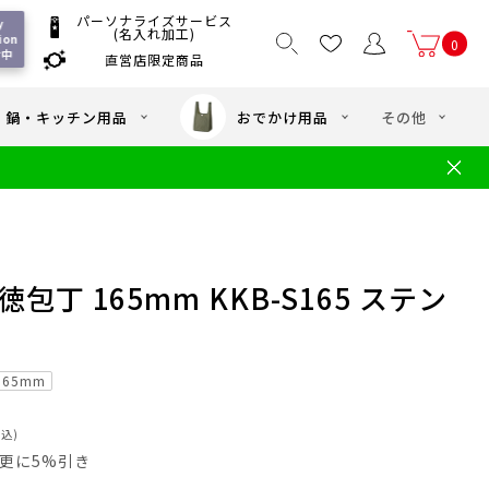
パーソナライズサービス
 
(名入れ加工)
ion 
0
付中
直営店限定商品
国一律550
/ 5,000
以上送料無料
円
円(税込)
・鍋・キッチン用品
おでかけ用品
その他
文
水筒の洗い方
・中学年向け水筒
ギフト
ギフトのご案内
お買い物ガイド
店
よくあるご質問
包丁 165mm KKB-S165 ステン
165mm
税込)
員は更に5%引き