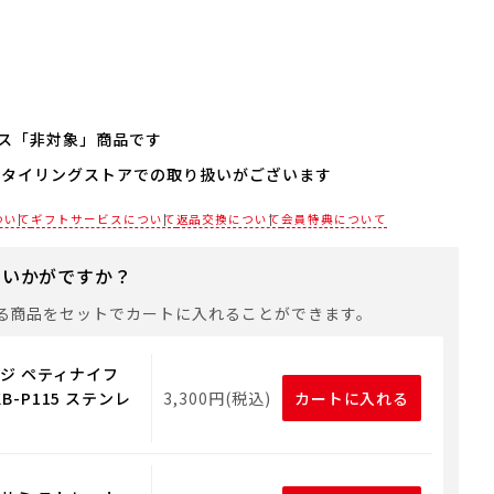
ス「非対象」商品です
スタイリングストアでの取り扱いがございます
は対応しておりません。
にお使いいただけるギフト用品をご用意しておりますので、
各店舗までお電話にてご確認ください。
ついて
ギフトサービスについて
返品交換について
会員特典について
トバッグや手提げ袋が必要な場合は、以下より合わせてご購
にいかがですか？
る商品をセットでカートに入れることができます。
用ギフト用品
ジ ペティナイフ
KB-P115 ステンレ
3,300円(税込)
カートに入れる