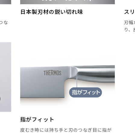
日本製刃材の鋭い切れ味
ス
つな
刃幅
り、
指がフィット
皮むき時には持ち手と刃のつなぎ目に指が