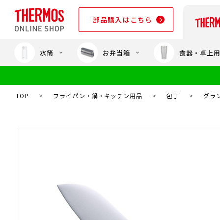
部品購入はこちら
水筒
お弁当箱
食器・卓上
部品購入はこちら
TOP
>
フライパン・鍋・キッチン用品
>
包丁
>
グラン