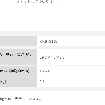
フィットして扱いやすい
KKB-S165
 幅×奥行×高さ(約c
29.0×4.0×2.0
) / 刃幅(約mm)
165/40
kg)
0.1
1kg単位で表示しています。