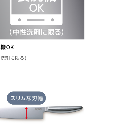
機OK
性洗剤に限る)