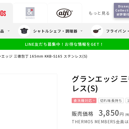
Disney
Collect
もっと見る
好評受
会員5%OFF / 送料全
用品
シャトルシェフ・調理器
フライパン
大量・大口注
LINE友だち募集中！お得な情報をGET！
限定
食洗機対応
新製品
幼児・園児向け水筒
小学生 低
サーモスのe
小学生 中・高学年向け水筒
エッジ 三徳包丁 165mm KKB-S165 ステンレス(S)
アウトレット
サーモス直営
グランエッジ 三徳
レス(S)
食洗機対応
切れ味長持ち
3,850
販売価格
円
(
THERMOS MEMBERS会