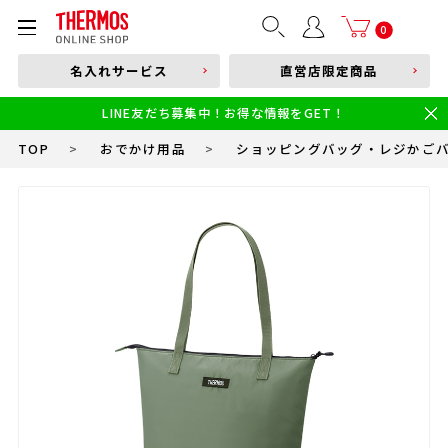
部品購入はこちら
0
名入れサービス
直営店限定商品
本体品番やキーワードを入力
LINE友だち募集中！お得な情報をGET！
限定
食洗機対応
新製品
幼児・園児向け水筒
小学生 低・中学年向け水筒
小学生 中・高学年向け水筒
TOP
>
おでかけ用品
>
ショッピングバッグ・レジかご