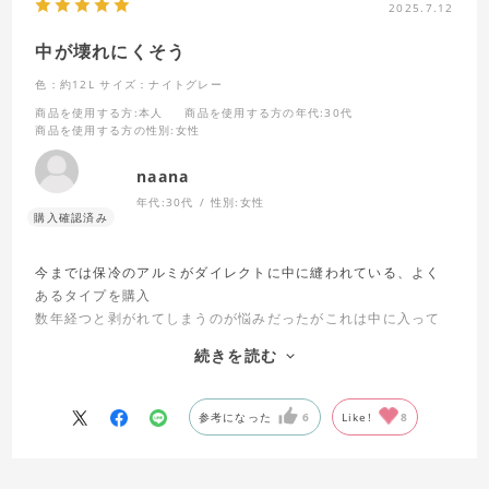
2025.7.12
中が壊れにくそう
色：約12L
サイズ：ナイトグレー
商品を使用する方
:本人
商品を使用する方の年代
:30代
商品を使用する方の性別
:女性
naana
年代:
30代
性別:
女性
今までは保冷のアルミがダイレクトに中に縫われている、よく
あるタイプを購入
数年経つと剥がれてしまうのが悩みだったがこれは中に入って
いるので安心。
続きを読む
アイスを買う時に特に大活躍です！
色も馴染む色でいいです。
参考になった
6
Like!
8