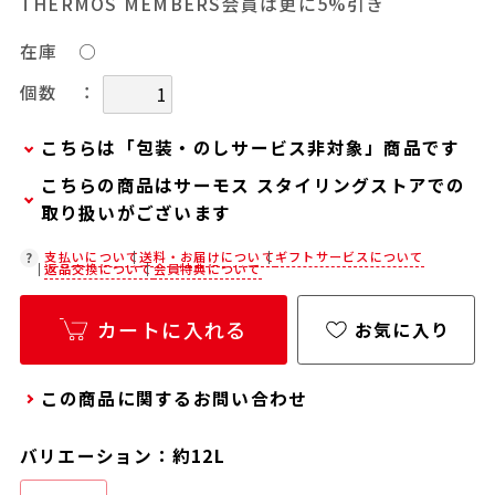
THERMOS MEMBERS会員は更に5%引き
在庫
○
：
個数
こちらは「包装・のしサービス非対象」商品です
こちらの商品はサーモス スタイリングストアでの
当商品は弊社でのお包みには対応しておりませ
取り扱いがございます
ん。
お客様ご自身で包装する際にお使いいただけるギ
在庫状況につきましては、各店舗までお電話にて
支払いについて
送料・お届けについて
ギフトサービスについて
返品交換について
会員特典について
フト用品をご用意しておりますので、セルフラッ
ご確認ください。
ピング用のギフトバッグや手提げ袋が必要な場合
店舗紹介ページ
カートに入れる
お気に入り
は、以下より合わせてご購入ください。
通常商品用ギフト用品
この商品に関するお問い合わせ
パーソナライズサービス用ギフト用品
バリエーション：約12L