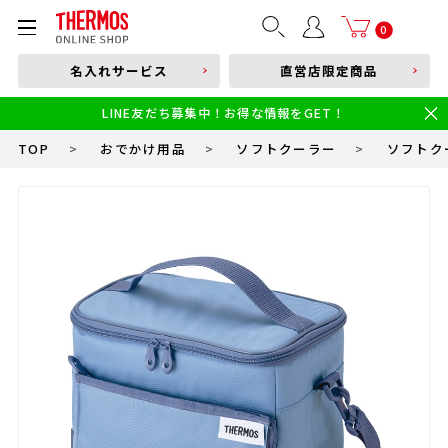
部品購入はこちら
0
名入れサービス
直営店限定商品
本体品番やキーワードを入力
LINE友だち募集中！お得な情報をGET！
限定
食洗機対応
新製品
幼児・園児向け水筒
小学生 低・中学年向け水筒
小学生 中・高学年向け水筒
TOP
>
おでかけ用品
>
ソフトクーラー
>
ソフトクー