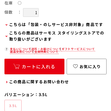
在庫
○
：
個数
こちらは「包装・のしサービス非対象」商品です
こちらの商品はサーモス スタイリングストアでの
当商品は弊社でのお包みには対応しておりませ
取り扱いがございます
ん。
お客様ご自身で包装する際にお使いいただけるギ
在庫状況につきましては、各店舗までお電話にて
支払いについて
送料・お届けについて
ギフトサービスについて
返品交換について
会員特典について
フト用品をご用意しておりますので、セルフラッ
ご確認ください。
ピング用のギフトバッグや手提げ袋が必要な場合
店舗紹介ページ
カートに入れる
は、以下より合わせてご購入ください。
お気に入り
通常商品用ギフト用品
この商品に関するお問い合わせ
パーソナライズサービス用ギフト用品
バリエーション：3.5L
3.5L