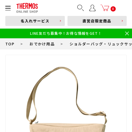
部品購入はこちら
0
名入れサービス
直営店限定商品
本体品番やキーワードを入力
LINE友だち募集中！お得な情報をGET！
限定
食洗機対応
新製品
幼児・園児向け水筒
小学生 低・中学年向け水筒
小学生 中・高学年向け水筒
TOP
>
おでかけ用品
>
ショルダーバッグ・リュックサ