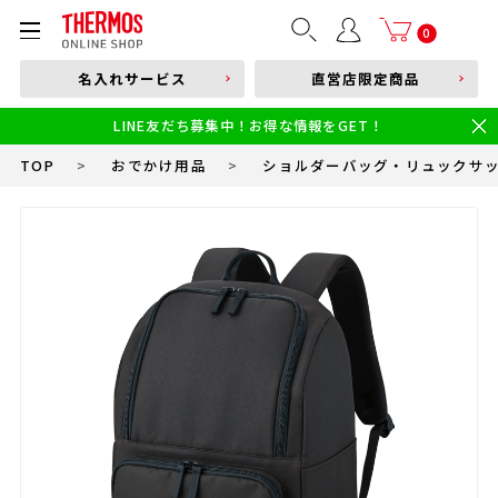
部品購入はこちら
0
名入れサービス
直営店限定商品
本体品番やキーワードを入力
LINE友だち募集中！お得な情報をGET！
限定
食洗機対応
新製品
幼児・園児向け水筒
小学生 低・中学年向け水筒
小学生 中・高学年向け水筒
TOP
>
おでかけ用品
>
ショルダーバッグ・リュックサ