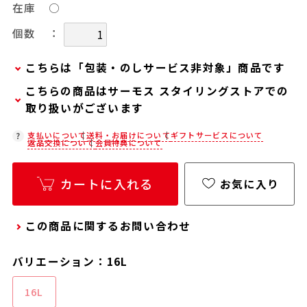
在庫
○
：
個数
こちらは「包装・のしサービス非対象」商品です
こちらの商品はサーモス スタイリングストアでの
当商品は弊社でのお包みには対応しておりませ
取り扱いがございます
ん。
お客様ご自身で包装する際にお使いいただけるギ
在庫状況につきましては、各店舗までお電話にて
支払いについて
送料・お届けについて
ギフトサービスについて
返品交換について
会員特典について
フト用品をご用意しておりますので、セルフラッ
ご確認ください。
ピング用のギフトバッグや手提げ袋が必要な場合
店舗紹介ページ
カートに入れる
は、以下より合わせてご購入ください。
お気に入り
通常商品用ギフト用品
この商品に関するお問い合わせ
パーソナライズサービス用ギフト用品
バリエーション：16L
16L