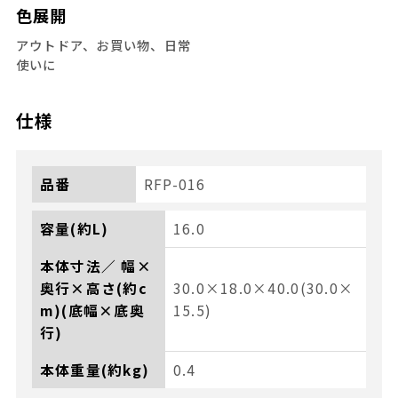
色展開
アウトドア、お買い物、日常
使いに
仕様
品番
RFP-016
容量(約L)
16.0
本体寸法／ 幅×
奥行×高さ(約c
30.0×18.0×40.0(30.0×
m)(底幅×底奥
15.5)
行)
本体重量(約kg)
0.4