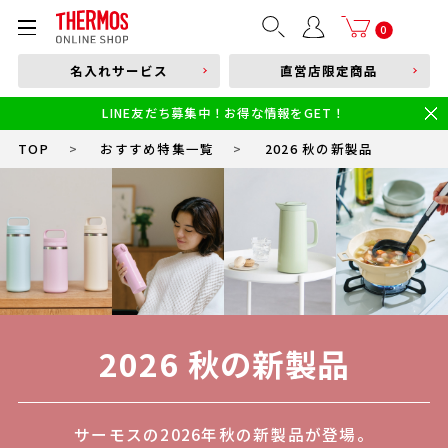
部品購入はこちら
0
名入れサービス
直営店限定商品
本体品番やキーワードを入力
LINE友だち募集中！お得な情報をGET！
限定
食洗機対応
新製品
幼児・園児向け水筒
小学生 低・中学年向け水筒
小学生 中・高学年向け水筒
TOP
>
おすすめ特集一覧
>
2026 秋の新製品
2026 秋の新製品
サーモスの2026年秋の新製品が登場。