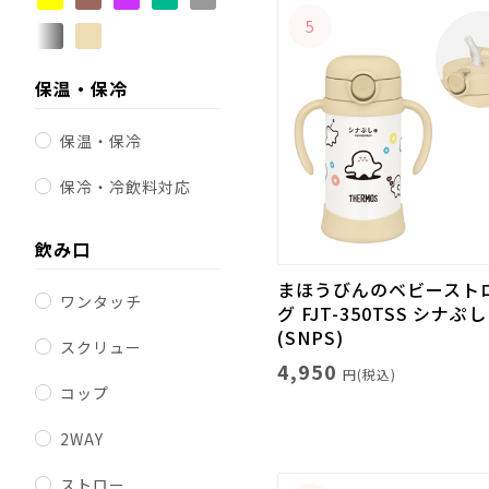
5
保温・保冷
保温・保冷
保冷・冷飲料対応
飲み口
まほうびんのベビースト
ワンタッチ
グ FJT-350TSS シナぷ
(SNPS)
スクリュー
4,950
円(税込)
コップ
2WAY
ストロー