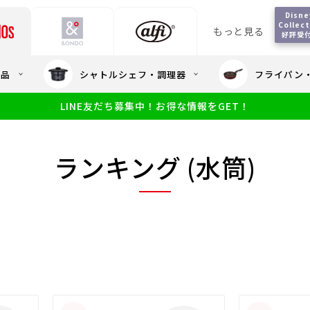
Disney
Collect
もっと見る
好評受
会員5%OFF / 送料全
用品
シャトルシェフ・調理器
フライパン
大量・大口注
LINE友だち募集中！お得な情報をGET！
限定
食洗機対応
新製品
幼児・園児向け水筒
小学生 低
サーモスのe
小学生 中・高学年向け水筒
アウトレット
ランキング (水筒)
サーモス直営