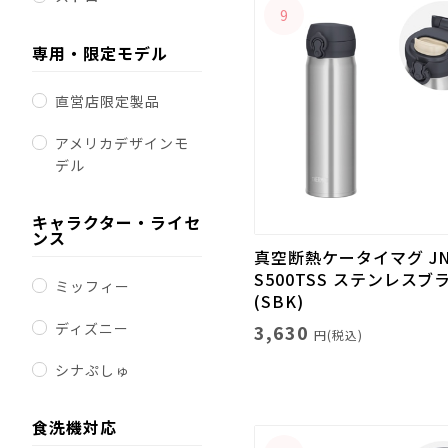
9
専用・限定モデル
直営店限定製品
アメリカデザインモ
デル
キャラクター・ライセ
ンス
真空断熱ケータイマグ JN
S500TSS ステンレスブ
ミッフィー
(SBK)
ディズニー
3,630
円(税込)
シナぷしゅ
食洗機対応