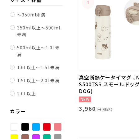
1
～350ml未満
350ml以上～500ml
未満
500ml以上～1.0L未
満
1.0L以上～1.5L未満
真空断熱ケータイマグ JN
1.5L以上～2.0L未満
S500TSS スモールドッグ
DOG)
2.0L以上
NEW
3,960
円(税込)
カラー