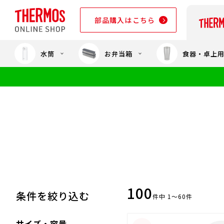
部品購入はこちら
水筒
お弁当箱
食器・卓上
部品購入はこちら
100
条件を絞り込む
件中 1～60件
サイズ・容量