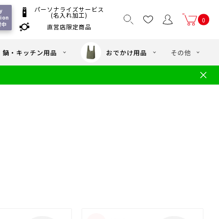
パーソナライズサービス
 
(名入れ加工)
ion 
0
付中
直営店限定商品
国一律550
/ 5,000
以上送料無料
円
円(税込)
・鍋・キッチン用品
おでかけ用品
その他
文
水筒の洗い方
・中学年向け水筒
ギフト
ギフトのご案内
お買い物ガイド
店
よくあるご質問