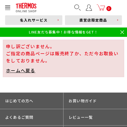
部品購入はこちら
0
名入れサービス
直営店限定商品
本体品番やキーワードを入力
LINE友だち募集中！お得な情報をGET！
限定
食洗機対応
新製品
幼児・園児向け水筒
小学生 低・中学年向け水筒
小学生 中・高学年向け水筒
申し訳ございません。
ご指定の商品ページは販売終了か、ただ今お取扱い
をしておりません。
ホームへ戻る
はじめての方へ
お買い物ガイド
よくあるご質問
レビュー一覧