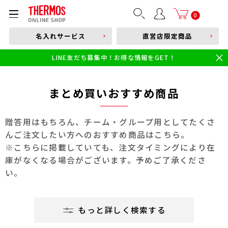
部品購入はこちら
0
名入れサービス
直営店限定商品
本体品番やキーワードを入力
LINE友だち募集中！お得な情報をGET！
限定
食洗機対応
新製品
幼児・園児向け水筒
小学生 低・中学年向け水筒
小学生 中・高学年向け水筒
まとめ買いおすすめ商品
贈答用はもちろん、チーム・グループ用としてたくさ
んご注文したい方へのおすすめ商品はこちら。
※こちらに掲載していても、注文タイミングにより在
庫がなくなる場合がございます。予めご了承くださ
い。
もっと詳しく検索する