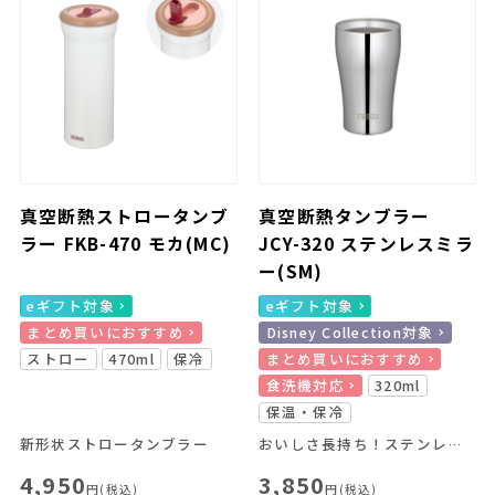
真空断熱ストロータンブ
真空断熱タンブラー
ラー FKB-470 モカ(MC)
JCY-320 ステンレスミラ
ー(SM)
eギフト対象
eギフト対象
まとめ買いにおすすめ
Disney Collection対象
ストロー
470ml
保冷
まとめ買いにおすすめ
食洗機対応
320ml
保温・保冷
新形状ストロータンブラー
おいしさ長持ち！ステンレス魔法びん構造のタンブラー
4,950
3,850
円(税込)
円(税込)