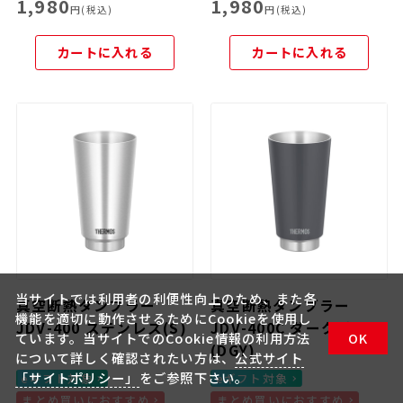
1,980
1,980
円(税込)
円(税込)
カートに入れる
カートに入れる
当サイトでは利用者の利便性向上のため、また各
真空断熱タンブラー
真空断熱タンブラー
機能を適切に動作させるためにCookieを使用し
JDV-400 ステンレス(S)
JDV-400C ダークグレー
ています。当サイトでのCookie情報の利用方法
OK
(DGY)
について詳しく確認されたい方は、
公式サイト
「サイトポリシー」
をご参照下さい。
eギフト対象
eギフト対象
まとめ買いにおすすめ
まとめ買いにおすすめ