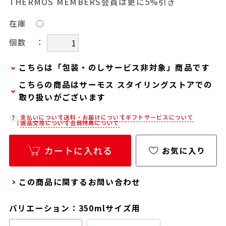
THERMOS MEMBERS会員は更に5%引き
在庫
○
：
個数
こちらは「包装・のしサービス非対象」商品です
こちらの商品はサーモス スタイリングストアでの
当商品は弊社でのお包みには対応しておりませ
取り扱いがございます
ん。
お客様ご自身で包装する際にお使いいただけるギ
在庫状況につきましては、各店舗までお電話にて
支払いについて
送料・お届けについて
ギフトサービスについて
返品交換について
会員特典について
フト用品をご用意しておりますので、セルフラッ
ご確認ください。
ピング用のギフトバッグや手提げ袋が必要な場合
店舗紹介ページ
カートに入れる
お気に入り
は、以下より合わせてご購入ください。
通常商品用ギフト用品
この商品に関するお問い合わせ
パーソナライズサービス用ギフト用品
バリエーション：350mlサイズ用