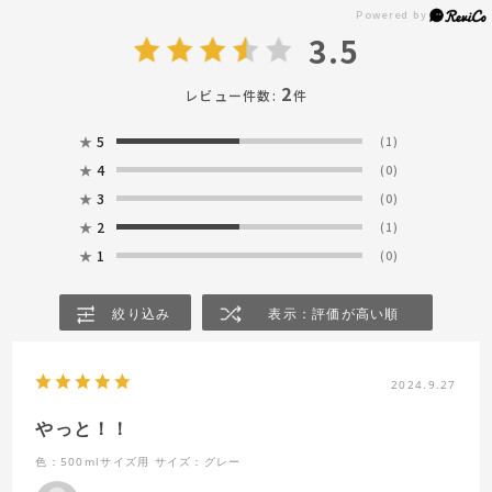
3.5
2
レビュー件数:
件
★
5
(1)
★
4
(0)
★
3
(0)
★
2
(1)
★
1
(0)
絞り込み
表示：評価が高い順
2024.9.27
やっと！！
色：500mlサイズ用
サイズ：グレー