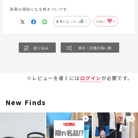
脱着が億劫になる程きついです。
参考になった
1
Like!
0
絞り込み
表示：評価が高い順
※レビューを書くには
ログイン
が必要です。
New Finds