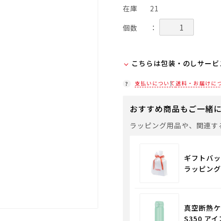
在庫
21
個数
：
こちらは包装・のしサービ
当商品は弊社でのお包みに
支払いについて
送料・お届けに
お客様ご自身で包装する際
セルフラッピング用のギフ
おすすめ商品もご一緒
入ください。
ラッピング用品や、関連す
通常商品用ギフト用品
パーソナライズサービス
ギフトバッ
ラッピング
真空断熱ケー
S350 アイ