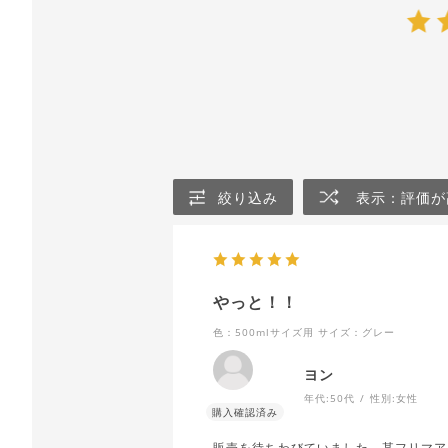
絞り込み
表示：評価が
やっと！！
色：500mlサイズ用
サイズ：グレー
ヨン
年代:
50代
性別:
女性
販売を待ちわびていました。某フリマア