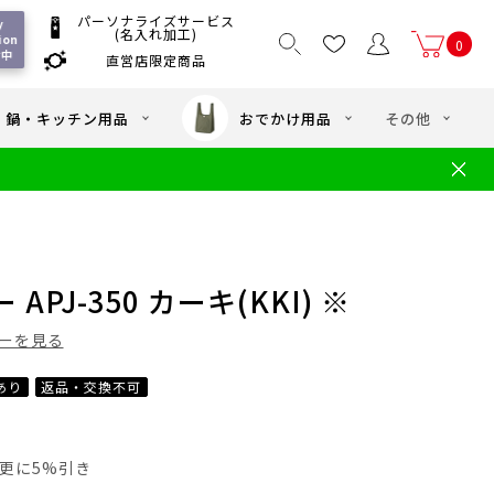
パーソナライズサービス
 
(名入れ加工)
on 
0
付中
直営店限定商品
国一律550
/ 5,000
以上送料無料
円
円(税込)
・鍋・キッチン用品
おでかけ用品
その他
文
水筒の洗い方
・中学年向け水筒
ギフト
ギフトのご案内
お買い物ガイド
店
よくあるご質問
PJ-350 カーキ(KKI) ※
ーを見る
あり
返品・交換不可
員は更に5%引き