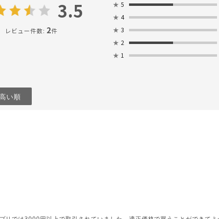
3.5
★
5
★
4
2
★
3
レビュー件数:
件
★
2
★
1
高い順
プリでは3000円以上で取引されていました。適正価格で買うことができてよ