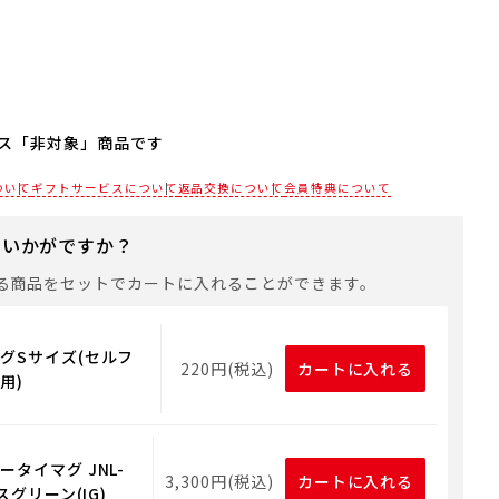
ス「非対象」商品です
は対応しておりません。
ついて
ギフトサービスについて
返品交換について
会員特典について
にお使いいただけるギフト用品をご用意しておりますので、
トバッグや手提げ袋が必要な場合は、以下より合わせてご購
にいかがですか？
る商品をセットでカートに入れることができます。
用ギフト用品
グSサイズ(セルフ
220円(税込)
カートに入れる
用)
タイマグ JNL-
3,300円(税込)
カートに入れる
スグリーン(IG)