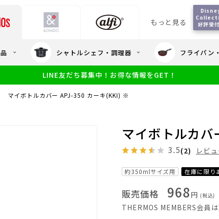
Disney
Collecti
もっと見る
好評受
会員5%OFF / 送料全
用品
シャトルシェフ・調理器
フライパン
大量・大口注
LINE友だち募集中！お得な情報をGET！
限定
食洗機対応
新製品
幼児・園児向け水筒
小学生 低
サーモスのe
小学生 中・高学年向け水筒
マイボトルカバー APJ-350 カーキ(KKI) ※
アウトレット
サーモス直営
マイボトルカバー A
3.5
(2)
レビュ
約350mlサイズ用
在庫に限り
968
販売価格
円
(税込)
THERMOS MEMBERS会