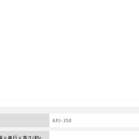
APJ-350
 幅×奥行×高さ(約c