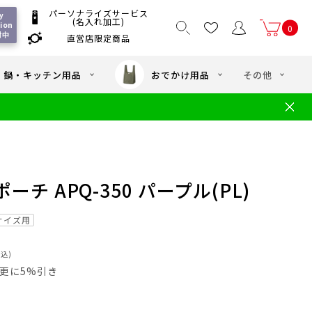
パーソナライズサービス
 
(名入れ加工)
ion 
0
付中
直営店限定商品
国一律550
/ 5,000
以上送料無料
円
円(税込)
・鍋・キッチン用品
おでかけ用品
その他
文
水筒の洗い方
・中学年向け水筒
ギフト
ギフトのご案内
お買い物ガイド
店
よくあるご質問
チ APQ-350 パープル(PL)
lサイズ用
税込)
員は更に5%引き