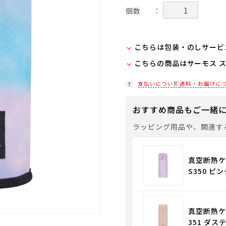
個数
：
こちらは包装・のしサービ
こちらの商品はサーモス 
当商品は弊社でのお包みに
お客様ご自身で包装する際
在庫状況につきましては、
支払いについて
送料・お届けに
セルフラッピング用のギフ
店舗紹介ページ
入ください。
おすすめ商品もご一緒
通常商品用ギフト用品
ラッピング用品や、関連す
パーソナライズサービス
真空断熱ケー
S350 ピ
真空断熱ケ
351 ダス