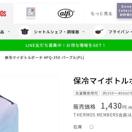
Disney
Collect
もっと見る
好評受
会員5%OFF / 送料全
用品
シャトルシェフ・調理器
フライパン
大量・大口注
LINE友だち募集中！お得な情報をGET！
限定
食洗機対応
新製品
幼児・園児向け水筒
小学生 低
サーモスのe
小学生 中・高学年向け水筒
保冷マイボトルポーチ APQ-350 パープル(PL)
アウトレット
サーモス直営
保冷マイボトルポー
洗濯機使用可
約350～400m
1,430
販売価格
円
(
THERMOS MEMBERS会
在庫
○