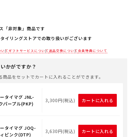
ス「非対象」商品です
スタイリングストアでの取り扱いがございます
は対応しておりません。
にお使いいただけるギフト用品をご用意しておりますので、
各店舗までお電話にてご確認ください。
ついて
ギフトサービスについて
返品交換について
会員特典について
トバッグや手提げ袋が必要な場合は、以下より合わせてご購
にいかがですか？
る商品をセットでカートに入れることができます。
用ギフト用品
タイマグ JNL-
3,300円(税込)
カートに入れる
ンクパープル(PKP)
ータイマグ JOQ-
3,630円(税込)
カートに入れる
ティピンク(DTP)