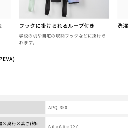
造
フックに掛けられるループ付き
洗濯
学校の机や自宅の収納フックなどに掛けら
れます。
EVA)
APQ-350
 幅×奥行×高さ(約c
8.0×8.0×22.0