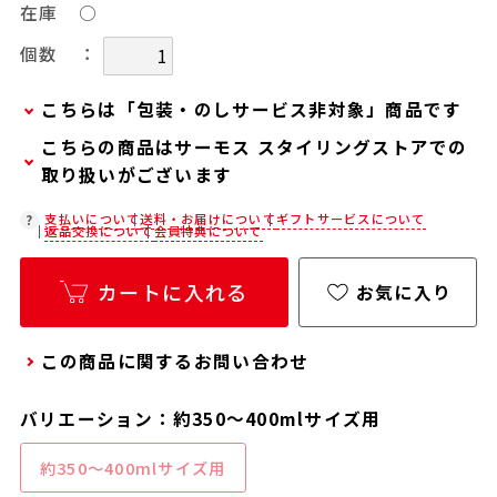
在庫
○
：
個数
こちらは「包装・のしサービス非対象」商品です
こちらの商品はサーモス スタイリングストアでの
当商品は弊社でのお包みには対応しておりませ
取り扱いがございます
ん。
お客様ご自身で包装する際にお使いいただけるギ
在庫状況につきましては、各店舗までお電話にて
支払いについて
送料・お届けについて
ギフトサービスについて
返品交換について
会員特典について
フト用品をご用意しておりますので、セルフラッ
ご確認ください。
ピング用のギフトバッグや手提げ袋が必要な場合
店舗紹介ページ
カートに入れる
お気に入り
は、以下より合わせてご購入ください。
通常商品用ギフト用品
この商品に関するお問い合わせ
パーソナライズサービス用ギフト用品
バリエーション：約350～400mlサイズ用
約350～400mlサイズ用