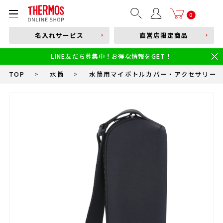
部品購入はこちら
0
名入れサービス
直営店限定商品
本体品番やキーワードを入力
LINE友だち募集中！お得な情報をGET！
限定
食洗機対応
新製品
幼児・園児向け水筒
小学生 低・中学年向け水筒
小学生 中・高学年向け水筒
TOP
>
水筒
>
水筒用マイボトルカバー・アクセサリー