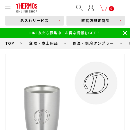
部品購入はこちら
0
名入れサービス
直営店限定商品
本体品番やキーワードを入力
LINE友だち募集中！お得な情報をGET！
限定
食洗機対応
新製品
幼児・園児向け水筒
小学生 低・中学年向け水筒
小学生 中・高学年向け水筒
TOP
>
食器・卓上用品
>
保温・保冷タンブラー
>