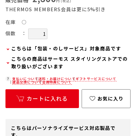
円
(税込)
THERMOS MEMBERS会員は更に5%引き
在庫
○
：
個数
こちらは「包装・のしサービス」対象商品です
こちらの商品はサーモス スタイリングストアでの
弊社での包装・のしを希望される場合は、商品を
取り扱いがございます
カートに入れた後に「会員限定のし・ラッピング
(330円/個)設定へ」ボタンからお手続きくださ
在庫状況につきましては、各店舗までお電話にて
支払いについて
送料・お届けについて
ギフトサービスについて
返品交換について
会員特典について
い。
ご確認ください。
「包装・のしサービス」には、手提げ袋やギフト
店舗紹介ページ
カートに入れる
お気に入り
バッグは含まれておりません。手提げ袋やギフト
バッグを希望される場合は、以下よりご購入をお
願いいたします。
通常商品用ギフト用品(バッグ・紙袋)
こちらはパーソナライズサービス対応製品で
す。