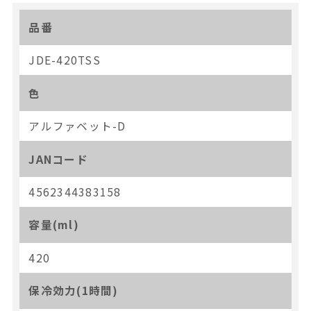
品番
JDE-420TSS
色
アルファベット-D
JANコード
4562344383158
容量(ml)
420
保冷効力(1時間)