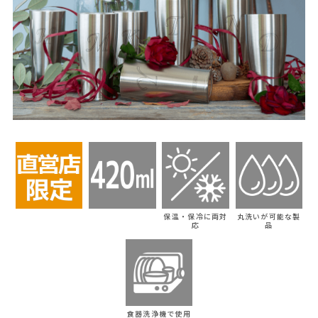
保温・保冷に両対
丸洗いが可能な製
応
品
食器洗浄機で使用