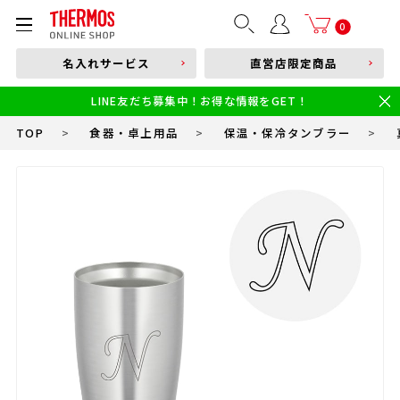
部品購入はこちら
0
名入れサービス
直営店限定商品
本体品番やキーワードを入力
LINE友だち募集中！お得な情報をGET！
限定
食洗機対応
新製品
幼児・園児向け水筒
小学生 低・中学年向け水筒
小学生 中・高学年向け水筒
TOP
>
食器・卓上用品
>
保温・保冷タンブラー
>