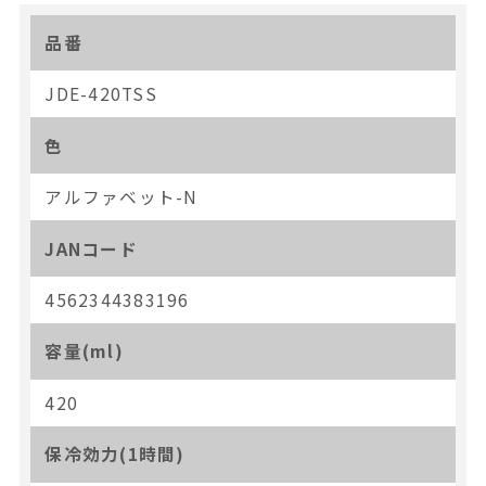
品番
JDE-420TSS
色
アルファベット-N
JANコード
4562344383196
容量(ml)
420
保冷効力(1時間)