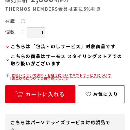
円
(税込)
THERMOS MEMBERS会員は更に5%引き
在庫
○
：
個数
こちらは「包装・のしサービス」対象商品です
こちらの商品はサーモス スタイリングストアでの
弊社での包装・のしを希望される場合は、商品を
取り扱いがございます
カートに入れた後に「会員限定のし・ラッピング
(330円/個)設定へ」ボタンからお手続きくださ
在庫状況につきましては、各店舗までお電話にて
支払いについて
送料・お届けについて
ギフトサービスについて
返品交換について
会員特典について
い。
ご確認ください。
「包装・のしサービス」には、手提げ袋やギフト
店舗紹介ページ
カートに入れる
お気に入り
バッグは含まれておりません。手提げ袋やギフト
バッグを希望される場合は、以下よりご購入をお
願いいたします。
通常商品用ギフト用品(バッグ・紙袋)
こちらはパーソナライズサービス対応製品で
す。