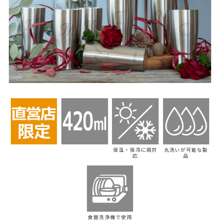
保温・保冷に両対
丸洗いが可能な製
応
品
食器洗浄機で使用