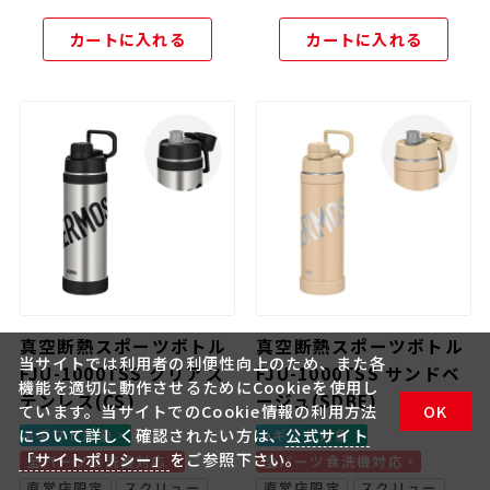
カートに入れる
カートに入れる
真空断熱スポーツボトル
真空断熱スポーツボトル
当サイトでは利用者の利便性向上のため、また各
FJU-1000TSS クリアス
FJU-1000TSS サンドベ
機能を適切に動作させるためにCookieを使用し
テンレス(CS)
ージュ(SDBE)
ています。当サイトでのCookie情報の利用方法
OK
について詳しく確認されたい方は、
公式サイト
eギフト対象
eギフト対象
「サイトポリシー」
をご参照下さい。
全パーツ食洗機対応
全パーツ食洗機対応
直営店限定
スクリュー
直営店限定
スクリュー