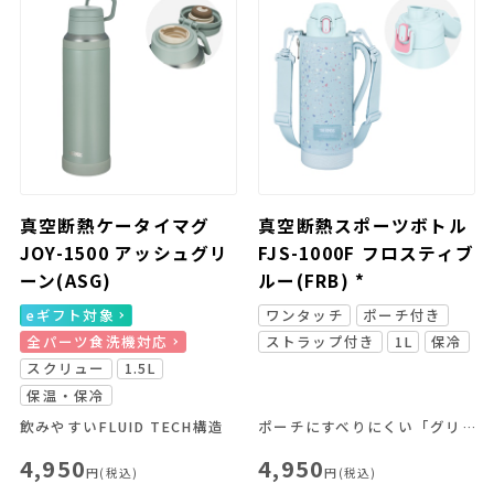
真空断熱ケータイマグ
真空断熱スポーツボトル
JOY-1500 アッシュグリ
FJS-1000F フロスティブ
ーン(ASG)
ルー(FRB) *
eギフト対象
ワンタッチ
ポーチ付き
全パーツ食洗機対応
ストラップ付き
1L
保冷
スクリュー
1.5L
保温・保冷
飲みやすいFLUID TECH構造
ポーチにすべりにくい「グリップサポート」を採用！さらに飲みやすくなりました。
4,950
4,950
円(税込)
円(税込)