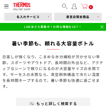
部品購入はこちら
0
名入れサービス
直営店限定商品
本体品番やキーワードを入力
LINE友だち募集中！お得な情報をGET！
限定
食洗機対応
新製品
幼児・園児向け水筒
小学生 低・中学年向け水筒
小学生 中・高学年向け水筒
暑い季節も、頼れる大容量ボトル
日差しが強くなり、こまめな水分補給が欠かせない季
節。スポーツやアウトドア、長時間の外出など、アクテ
ィブなシーンで頼りになるのが大容量サイズの水筒で
す。サーモスの水筒なら、真空断熱構造で冷たい温度
を長時間キープするので、暑い季節も快適に過ごせま
す。
もっと詳しく検索する