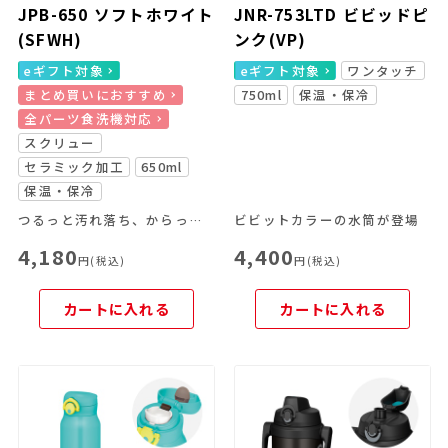
JPB-650 ソフトホワイト
JNR-753LTD ビビッドピ
(SFWH)
ンク(VP)
eギフト対象
eギフト対象
ワンタッチ
まとめ買いにおすすめ
750ml
保温・保冷
全パーツ食洗機対応
スクリュー
セラミック加工
650ml
保温・保冷
つるっと汚れ落ち、からっと乾く！セラミック加工のスクリューマグ
ビビットカラーの水筒が登場
4,180
4,400
円(税込)
円(税込)
カートに入れる
カートに入れる