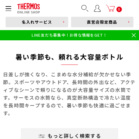
部品購入はこちら
0
名入れサービス
直営店限定商品
本体品番やキーワードを入力
LINE友だち募集中！お得な情報をGET！
限定
食洗機対応
新製品
幼児・園児向け水筒
小学生 低・中学年向け水筒
小学生 中・高学年向け水筒
暑い季節も、頼れる大容量ボトル
日差しが強くなり、こまめな水分補給が欠かせない季
節。スポーツやアウトドア、長時間の外出など、アクテ
ィブなシーンで頼りになるのが大容量サイズの水筒で
す。サーモスの水筒なら、真空断熱構造で冷たい温度
を長時間キープするので、暑い季節も快適に過ごせま
す。
もっと詳しく検索する